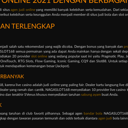
I ONLINE 2021 DENGAN BERBAGA
i situs
agen judi online
yang memiliki banyak kelebihan serta kemudahan. Dari sekia
erikut kelebihan serta keunggulan Anda menjadi member di situs judi bola dan slot
 DAN TERLENGKAP
njadi salah satu rekomendasi yang wajib dicoba. Dengan bonus yang banyak dan
pr
AGASLOT168 semua permainan yang ada dapat Anda mainkan hanya dengan sekali deposit
diakan 20 provider
slot online
yang sedang popular saat ini yaitu Pragmatic Play, J
OneTouch, RTG Slots, Flow Gaming, Iconic Gaming, CQ9 dan Slot88. Untuk setiap 
ntuk mendapatkan kemenangan besar (Jackpot).
TERBANYAK
arena live casino adalah judi online yang paling fair. Dealer kartu langsung live d
ra dealer yang ramah dan cantik. NAGASLOT168 menyediakan 10 provider live casino t
sino dan terakhir SVenus khusus menyediakan taruhan
sabung ayam
buat Anda.
K
sang taruhan di club favorit pilhannya. Sebagai agen
bandar bola
NAGASLOT168 j
ngkap dengan tawaran pasaran termurah dan odds terbaik diantara
agen judi
bola lainn