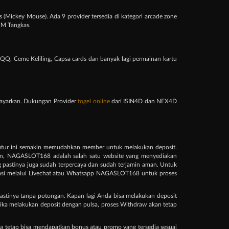
Mickey Mouse). Ada 9 provider tersedia di kategori arcade zone
 MM Tangkas.
QQ, Ceme Keliling, Capsa cards dan banyak lagi permainan kartu
ayarkan. Dukungan Provider
togel online
dari ISIN4D dan NEX4D
a fitur ini semakin memudahkan member untuk melakukan deposit.
an, NAGASLOT168 adalah salah satu website yang menyediakan
 pastinya juga sudah terpercaya dan sudah terjamin aman. Untuk
irmasi melalui Livechat atau Whatsapp NAGASLOT168 untuk proses
stinya tanpa potongan. Kapan lagi Anda bisa melakukan deposit
ika melakukan deposit dengan pulsa, proses Withdraw akan tetap
a tetap bisa mendapatkan bonus atau promo yang tersedia sesuai