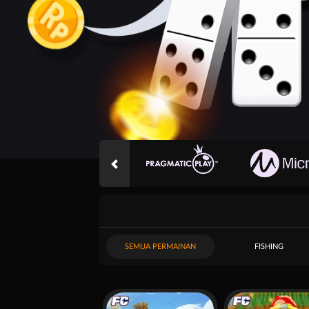
SEMUA PERMAINAN
FISHING