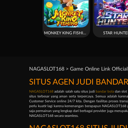
MONKEY KING FISHING
STAR HUNTE
NAGASLOT168 > Game Online Link Official
SITUS AGEN JUDI BANDA
NAGASLOT168
adalah salah satu situs judi
bandar bola
dan slot
situs terbesar yang aman serta terpercaya. Semua adalah ka
Customer Service online 24/7 kita. Dengan fasilitas proses t
perlu kuatir lagi karena kemenangan berapapun NAGASLOT168 pas
saja permainan yang lengkap dari berbagai provider juga merupak
NAGASLOT168 secara seamless.