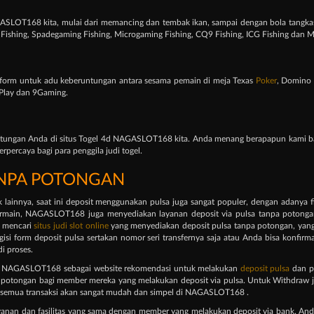
LOT168 kita, mulai dari memancing dan tembak ikan, sampai dengan bola tangkas (
er Fishing, Spadegaming Fishing, Microgaming Fishing, CQ9 Fishing, ICG Fishing dan
form untuk adu keberuntungan antara sesama pemain di meja Texas
Poker
, Domino 
kPlay dan 9Gaming.
ntungan Anda di situs Togel 4d NAGASLOT168 kita. Anda menang berapapun kami b
erpercaya bagi para penggila judi togel.
TANPA POTONGAN
nk lainnya, saat ini deposit menggunakan pulsa juga sangat populer, dengan adany
main, NAGASLOT168 juga menyediakan layanan deposit via pulsa tanpa potong
i mencari
situs judi slot online
yang menyediakan deposit pulsa tanpa potongan, yang
si form deposit pulsa sertakan nomor seri transfernya saja atau Anda bisa konf
i proses.
kan NAGASLOT168 sebagai website rekomendasi untuk melakukan
deposit pulsa
dan pa
potongan bagi member mereka yang melakukan deposit via pulsa. Untuk Withdraw j
di semua transaksi akan sangat mudah dan simpel di NAGASLOT168 .
nan dan fasilitas yang sama dengan member yang melakukan deposit via bank. And