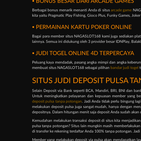
▪ BONUS BESAR DARI ARCADE GAMES
Berbagai bonus menarik menanti Anda di situs
arcade game
NAGAS
kita yaitu Pragmatic Play Fishing, Gioco Plus, Funky Games, Jok
▪ PERMAINAN KARTU POKER ONLINE
Bagai para member situs NAGASLOT168 kami juga sediakan plat
lainnya. Semua ini didukung oleh 3 provider besar IDNPlay, Bala
▪ JUDI TOGEL ONLINE 4D TERPERCAYA
Peluang kaya mendadak, pasang angka mimpi dan angka keberu
membuat situs NAGASLOT168 sebagai pilihan
bandar judi togel
t
SITUS JUDI DEPOSIT PULSA 
Selain Deposit via Bank seperti BCA, Mandiri, BRI, BNI dan ba
Untuk meningkatkan pelayanan dan kepuasan member yang ber
deposit pulsa tanpa potongan
. Jadi Anda tidak perlu bingung lag
melakukan deposit pulsa juga sangat mudah, hanya dengan mengi
depositnya. Dalam hitungan menit saja deposit Anda sudah akan d
Kemudahan melakukan transaksi deposit di situs kita menjadi
pulsa tanpa potongan? Situs lain mungkin masih memberlakukan 
di transfer ke rekening terdaftar Anda 100% tanpa potongan. Ja
Member yang melakukan deposit via pulsa akan mendapatkan laya