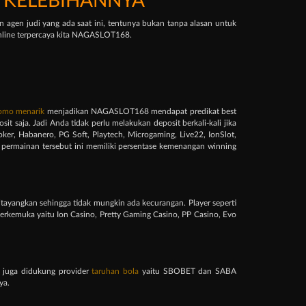
I KELEBIHANNYA
n agen judi yang ada saat ini, tentunya bukan tanpa alasan untuk
 online terpercaya kita NAGASLOT168.
omo menarik
menjadikan NAGASLOT168 mendapat predikat best
 saja. Jadi Anda tidak perlu melakukan deposit berkali-kali jika
oker, Habanero, PG Soft, Playtech, Microgaming, Live22, IonSlot,
permainan tersebut ini memiliki persentase kemenangan winning
itayangkan sehingga tidak mungkin ada kecurangan. Player seperti
erkemuka yaitu Ion Casino, Pretty Gaming Casino, PP Casino, Evo
uga didukung provider
taruhan bola
yaitu SBOBET dan SABA
ya.