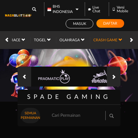
BHS
Live
Versi
Chat
Mobile
INDONESIA
DAFTAR
MASUK
RACE
TOGEL
OLAHRAGA
CRASH GAME
AR
SPADE GAMING
SEMUA
PERMAINAN