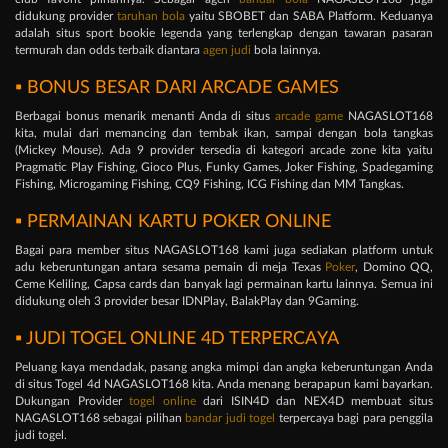
didukung provider
taruhan bola
yaitu SBOBET dan SABA Platform. Keduanya
adalah situs sport bookie legenda yang terlengkap dengan tawaran pasaran
termurah dan odds terbaik diantara
agen judi
bola lainnya.
▪ BONUS BESAR DARI ARCADE GAMES
Berbagai bonus menarik menanti Anda di situs
arcade game
NAGASLOT168
kita, mulai dari memancing dan tembak ikan, sampai dengan bola tangkas
(Mickey Mouse). Ada 9 provider tersedia di kategori arcade zone kita yaitu
Pragmatic Play Fishing, Gioco Plus, Funky Games, Joker Fishing, Spadegaming
Fishing, Microgaming Fishing, CQ9 Fishing, ICG Fishing dan MM Tangkas.
▪ PERMAINAN KARTU POKER ONLINE
Bagai para member situs NAGASLOT168 kami juga sediakan platform untuk
adu keberuntungan antara sesama pemain di meja Texas
Poker
, Domino QQ,
Ceme Keliling, Capsa cards dan banyak lagi permainan kartu lainnya. Semua ini
didukung oleh 3 provider besar IDNPlay, BalakPlay dan 9Gaming.
▪ JUDI TOGEL ONLINE 4D TERPERCAYA
Peluang kaya mendadak, pasang angka mimpi dan angka keberuntungan Anda
di situs Togel 4d NAGASLOT168 kita. Anda menang berapapun kami bayarkan.
Dukungan Provider
togel online
dari ISIN4D dan NEX4D membuat situs
NAGASLOT168 sebagai pilihan
bandar judi togel
terpercaya bagi para penggila
judi togel.