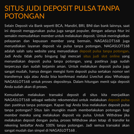
SITUS JUDI DEPOSIT PULSA TANPA
POTONGAN
Selain Deposit via Bank seperti BCA, Mandiri, BRI, BNI dan bank lainnya, saat
ini deposit menggunakan pulsa juga sangat populer, dengan adanya fitur ini
semakin memudahkan member untuk melakukan deposit. Untuk meningkatkan
pelayanan dan kepuasan member yang bermain, NAGASLOT168 juga
menyediakan layanan deposit via pulsa tanpa potongan, NAGASLOT168
adalah salah satu website yang menyediakan
deposit pulsa tanpa potongan
.
Jadi Anda tidak perlu bingung lagi mencari
situs judi slot online
yang
menyediakan deposit pulsa tanpa potongan, yang pastinya juga sudah
terpercaya dan sudah terjamin aman. Untuk melakukan deposit pulsa juga
sangat mudah, hanya dengan mengisi form deposit pulsa sertakan nomor seri
transfernya saja atau Anda bisa konfirmasi melalui Livechat atau Whatsapp
NAGASLOT168 untuk proses depositnya. Dalam hitungan menit saja deposit
Anda sudah akan di proses.
Kemudahan melakukan transaksi deposit di situs kita menjadikan
NAGASLOT168 sebagai website rekomendasi untuk melakukan
deposit pulsa
dan pastinya tanpa potongan. Kapan lagi Anda bisa melakukan deposit pulsa
tanpa potongan? Situs lain mungkin masih memberlakukan potongan bagi
member mereka yang melakukan deposit via pulsa. Untuk Withdraw jika
melakukan deposit dengan pulsa, proses Withdraw akan tetap di transfer ke
rekening terdaftar Anda 100% tanpa potongan. Jadi semua transaksi akan
sangat mudah dan simpel di NAGASLOT168 .