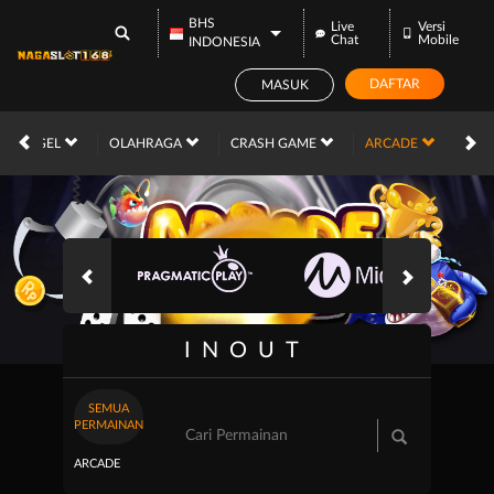
BHS
Live
Versi
Chat
Mobile
INDONESIA
DAFTAR
MASUK
TOGEL
OLAHRAGA
CRASH GAME
ARCADE
PO
INOUT
SEMUA
PERMAINAN
ARCADE