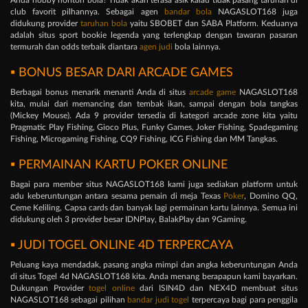
club favorit pilhannya. Sebagai agen
bandar bola
NAGASLOT168 juga
didukung provider
taruhan bola
yaitu SBOBET dan SABA Platform. Keduanya
adalah situs sport bookie legenda yang terlengkap dengan tawaran pasaran
termurah dan odds terbaik diantara
agen judi
bola lainnya.
▪ BONUS BESAR DARI ARCADE GAMES
Berbagai bonus menarik menanti Anda di situs
arcade game
NAGASLOT168
kita, mulai dari memancing dan tembak ikan, sampai dengan bola tangkas
(Mickey Mouse). Ada 9 provider tersedia di kategori arcade zone kita yaitu
Pragmatic Play Fishing, Gioco Plus, Funky Games, Joker Fishing, Spadegaming
Fishing, Microgaming Fishing, CQ9 Fishing, ICG Fishing dan MM Tangkas.
▪ PERMAINAN KARTU POKER ONLINE
Bagai para member situs NAGASLOT168 kami juga sediakan platform untuk
adu keberuntungan antara sesama pemain di meja Texas
Poker
, Domino QQ,
Ceme Keliling, Capsa cards dan banyak lagi permainan kartu lainnya. Semua ini
didukung oleh 3 provider besar IDNPlay, BalakPlay dan 9Gaming.
▪ JUDI TOGEL ONLINE 4D TERPERCAYA
Peluang kaya mendadak, pasang angka mimpi dan angka keberuntungan Anda
di situs Togel 4d NAGASLOT168 kita. Anda menang berapapun kami bayarkan.
Dukungan Provider
togel online
dari ISIN4D dan NEX4D membuat situs
NAGASLOT168 sebagai pilihan
bandar judi togel
terpercaya bagi para penggila