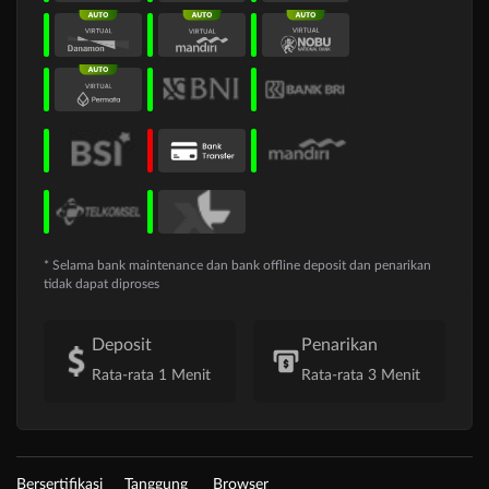
* Selama bank maintenance dan bank offline deposit dan penarikan
tidak dapat diproses
Deposit
Penarikan
Rata-rata 1 Menit
Rata-rata 3 Menit
Bersertifikasi
Tanggung
Browser