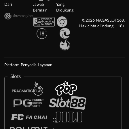
Dari
Jawab
Yang
Bermain
Didukung
©2026 NAGASLOT168.
Hak cipta dilindungi | 18+
Platform Penyedia Layanan
Slots