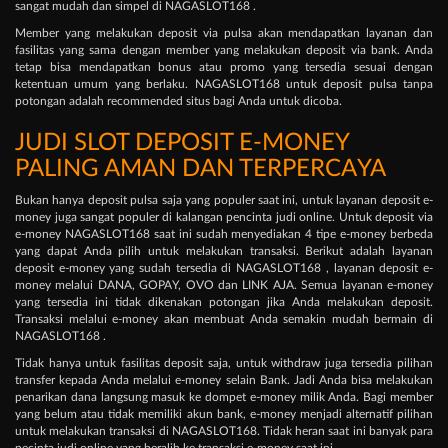
sangat mudah dan simpel di NAGASLOT168 .
Member yang melakukan deposit via pulsa akan mendapatkan layanan dan
fasilitas yang sama dengan member yang melakukan deposit via bank. Anda
tetap bisa mendapatkan bonus atau promo yang tersedia sesuai dengan
ketentuan umum yang berlaku. NAGASLOT168 untuk deposit pulsa tanpa
potongan adalah recommended situs bagi Anda untuk dicoba.
JUDI SLOT DEPOSIT E-MONEY
PALING AMAN DAN TERPERCAYA
Bukan hanya deposit pulsa saja yang populer saat ini, untuk layanan deposit e-
money juga sangat populer di kalangan pencinta judi online. Untuk deposit via
e-money NAGASLOT168 saat ini sudah menyediakan 4 tipe e-money berbeda
yang dapat Anda pilih untuk melakukan transaksi. Berikut adalah layanan
deposit e-money yang sudah tersedia di NAGASLOT168 , layanan deposit e-
money melalui DANA, GOPAY, OVO dan LINK AJA. Semua layanan e-money
yang tersedia ini tidak dikenakan potongan jika Anda melakukan deposit.
Transaksi melalui e-money akan membuat Anda semakin mudah bermain di
NAGASLOT168 .
Tidak hanya untuk fasilitas deposit saja, untuk withdraw juga tersedia pilihan
transfer kepada Anda melalui e-money selain Bank. Jadi Anda bisa melakukan
penarikan dana langsung masuk ke dompet e-money milik Anda. Bagi member
yang belum atau tidak memiliki akun bank, e-money menjadi alternatif pilihan
untuk melakukan transaksi di NAGASLOT168
. Tidak heran saat ini banyak para
pecinta judi online yang beralih ke transaksi e-money saat ini.