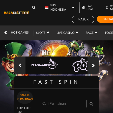
BHS
Live
Ve
Chat
M
INDONESIA
DAFTA
MASUK
IDR
12,690,355,
HOT GAMES
SLOTS
LIVE CASINO
RACE
TOG
FAST SPIN
SEMUA
PERMAINAN
TOP
SLOTS
20