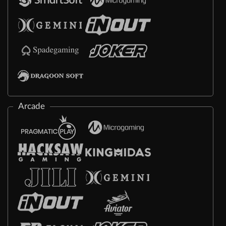
Arcade