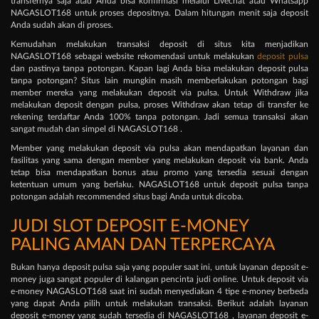
transfernya saja atau Anda bisa konfirmasi melalui Livechat atau Whatsapp
NAGASLOT168 untuk proses depositnya. Dalam hitungan menit saja deposit
Anda sudah akan di proses.
Kemudahan melakukan transaksi deposit di situs kita menjadikan
NAGASLOT168 sebagai website rekomendasi untuk melakukan
deposit pulsa
dan pastinya tanpa potongan. Kapan lagi Anda bisa melakukan deposit pulsa
tanpa potongan? Situs lain mungkin masih memberlakukan potongan bagi
member mereka yang melakukan deposit via pulsa. Untuk Withdraw jika
melakukan deposit dengan pulsa, proses Withdraw akan tetap di transfer ke
rekening terdaftar Anda 100% tanpa potongan. Jadi semua transaksi akan
sangat mudah dan simpel di NAGASLOT168 .
Member yang melakukan deposit via pulsa akan mendapatkan layanan dan
fasilitas yang sama dengan member yang melakukan deposit via bank. Anda
tetap bisa mendapatkan bonus atau promo yang tersedia sesuai dengan
ketentuan umum yang berlaku. NAGASLOT168 untuk deposit pulsa tanpa
potongan adalah recommended situs bagi Anda untuk dicoba.
JUDI SLOT DEPOSIT E-MONEY
PALING AMAN DAN TERPERCAYA
Bukan hanya deposit pulsa saja yang populer saat ini, untuk layanan deposit e-
money juga sangat populer di kalangan pencinta judi online. Untuk deposit via
e-money NAGASLOT168 saat ini sudah menyediakan 4 tipe e-money berbeda
yang dapat Anda pilih untuk melakukan transaksi. Berikut adalah layanan
deposit e-money yang sudah tersedia di NAGASLOT168 , layanan deposit e-