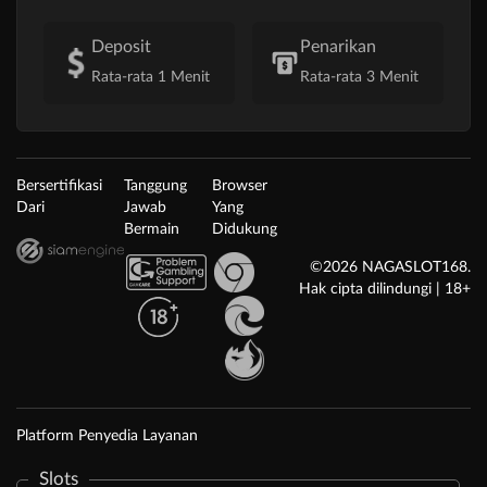
Deposit
Penarikan
Rata-rata 1 Menit
Rata-rata 3 Menit
Bersertifikasi
Tanggung
Browser
Dari
Jawab
Yang
Bermain
Didukung
©2026 NAGASLOT168.
Hak cipta dilindungi | 18+
Platform Penyedia Layanan
Slots