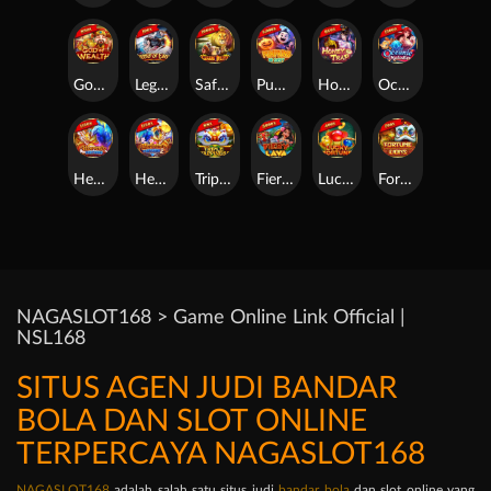
God Of Wealth
Legend Of Eagle
Safari Blitz
Pumpkins Go Lucky
Honey Trap
Oceanic Melodies
Heavenly Fortunes
Heavenly Fortunes 2
Triple Happiness
Fiery Lava
Lucky Fortune
Fortune Lions
NAGASLOT168 > Game Online Link Official |
NSL168
SITUS AGEN JUDI BANDAR
BOLA DAN SLOT ONLINE
TERPERCAYA NAGASLOT168
NAGASLOT168
adalah salah satu situs judi
bandar bola
dan slot online yang