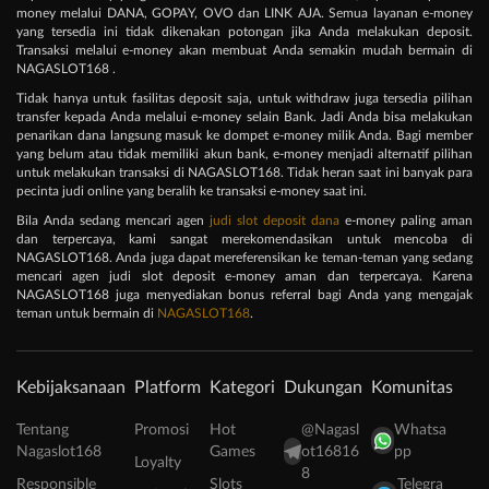
money melalui DANA, GOPAY, OVO dan LINK AJA. Semua layanan e-money
yang tersedia ini tidak dikenakan potongan jika Anda melakukan deposit.
Transaksi melalui e-money akan membuat Anda semakin mudah bermain di
NAGASLOT168 .
Tidak hanya untuk fasilitas deposit saja, untuk withdraw juga tersedia pilihan
transfer kepada Anda melalui e-money selain Bank. Jadi Anda bisa melakukan
penarikan dana langsung masuk ke dompet e-money milik Anda. Bagi member
yang belum atau tidak memiliki akun bank, e-money menjadi alternatif pilihan
untuk melakukan transaksi di NAGASLOT168
. Tidak heran saat ini banyak para
pecinta judi online yang beralih ke transaksi e-money saat ini.
Bila Anda sedang mencari agen
judi slot deposit dana
e-money paling aman
dan terpercaya, kami sangat merekomendasikan untuk mencoba di
NAGASLOT168. Anda juga dapat mereferensikan ke teman-teman yang sedang
mencari agen judi slot deposit e-money aman dan terpercaya. Karena
NAGASLOT168 juga menyediakan bonus referral bagi Anda yang mengajak
teman untuk bermain di
NAGASLOT168
.
Kebijaksanaan
Platform
Kategori
Dukungan
Komunitas
Tentang
Promosi
Hot
@Nagasl
Whatsa
Nagaslot168
Games
ot16816
pp
Loyalty
8
Responsible
Slots
Telegra