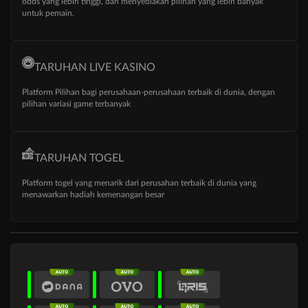
odds yang lebih tinggi, dan menyediakan pilihan yang lebih banyak
untuk pemain.
TARUHAN LIVE KASINO
Platform Pilihan bagi perusahaan-perusahaan terbaik di dunia, dengan
pilihan variasi game terbanyak
TARUHAN TOGEL
Platform togel yang menarik dari perusahan terbaik di dunia yang
menawarkan hadiah kemenangan besar