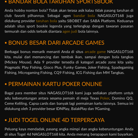
▪ BANDAR BOLA TARUHAN SPORTSBOOK
Anda hobby nonton bola? Tidak akan terasa asik kalau tidak pasang taruhan di
club favorit pilhannya. Sebagai agen
bandar bola
NAGASLOT168 juga
didukung provider
taruhan bola
yaitu SBOBET dan SABA Platform. Keduanya
adalah situs sport bookie legenda yang terlengkap dengan tawaran pasaran
termurah dan odds terbaik diantara
agen judi
bola lainnya.
▪ BONUS BESAR DARI ARCADE GAMES
Berbagai bonus menarik menanti Anda di situs
arcade game
NAGASLOT168
kita, mulai dari memancing dan tembak ikan, sampai dengan bola tangkas
(Mickey Mouse). Ada 9 provider tersedia di kategori arcade zone kita yaitu
Pragmatic Play Fishing, Gioco Plus, Funky Games, Joker Fishing, Spadegaming
Fishing, Microgaming Fishing, CQ9 Fishing, ICG Fishing dan MM Tangkas.
▪ PERMAINAN KARTU POKER ONLINE
Bagai para member situs NAGASLOT168 kami juga sediakan platform untuk
adu keberuntungan antara sesama pemain di meja Texas
Poker
, Domino QQ,
Ceme Keliling, Capsa cards dan banyak lagi permainan kartu lainnya. Semua ini
didukung oleh 3 provider besar IDNPlay, BalakPlay dan 9Gaming.
▪ JUDI TOGEL ONLINE 4D TERPERCAYA
Peluang kaya mendadak, pasang angka mimpi dan angka keberuntungan Anda
di situs Togel 4d NAGASLOT168 kita. Anda menang berapapun kami bayarkan.