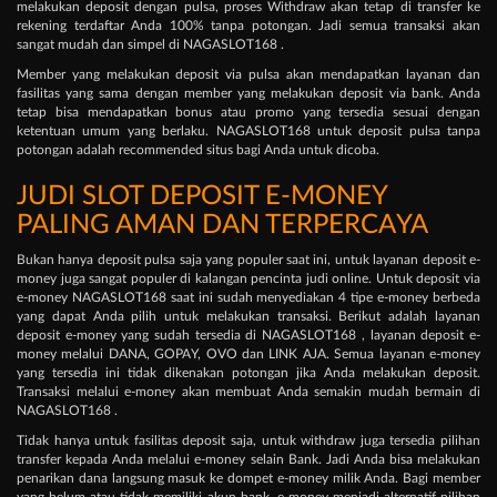
melakukan deposit dengan pulsa, proses Withdraw akan tetap di transfer ke
rekening terdaftar Anda 100% tanpa potongan. Jadi semua transaksi akan
sangat mudah dan simpel di NAGASLOT168 .
Member yang melakukan deposit via pulsa akan mendapatkan layanan dan
fasilitas yang sama dengan member yang melakukan deposit via bank. Anda
tetap bisa mendapatkan bonus atau promo yang tersedia sesuai dengan
ketentuan umum yang berlaku. NAGASLOT168 untuk deposit pulsa tanpa
potongan adalah recommended situs bagi Anda untuk dicoba.
JUDI SLOT DEPOSIT E-MONEY
PALING AMAN DAN TERPERCAYA
Bukan hanya deposit pulsa saja yang populer saat ini, untuk layanan deposit e-
money juga sangat populer di kalangan pencinta judi online. Untuk deposit via
e-money NAGASLOT168 saat ini sudah menyediakan 4 tipe e-money berbeda
yang dapat Anda pilih untuk melakukan transaksi. Berikut adalah layanan
deposit e-money yang sudah tersedia di NAGASLOT168 , layanan deposit e-
money melalui DANA, GOPAY, OVO dan LINK AJA. Semua layanan e-money
yang tersedia ini tidak dikenakan potongan jika Anda melakukan deposit.
Transaksi melalui e-money akan membuat Anda semakin mudah bermain di
NAGASLOT168 .
Tidak hanya untuk fasilitas deposit saja, untuk withdraw juga tersedia pilihan
transfer kepada Anda melalui e-money selain Bank. Jadi Anda bisa melakukan
penarikan dana langsung masuk ke dompet e-money milik Anda. Bagi member