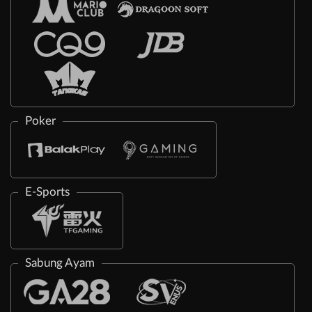
Poker
E-Sports
Sabung Ayam