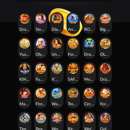
Dragon Gem2
Since I'm here
Diamond buffalo
Arctic Clash
ROMAN WARRIOR
Big Eater
Yuanbao Mahjong
Olympus - Zeus
Unparalleled Phoenix Dynasty
Fortune's Treasure
Dragon777
OLYMPUS DEMETER
KING ARTHUR
Fuwa Baoxi
X'Mas LABUBU
SAFARI HEAT 2-MULTIPLY FUN
Money Rush
Dragon’s Treasures
Mansion Battle Royale
Fire Dragon
Water Dragon
Treasure Hunters
Circus-Lucky Mix
Fortune Cat
Time Machine
Beach Baby
Wonderland
Rich Fortune
Weird Xmas2
Gold Fairy 2