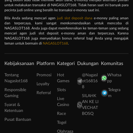
yang belum atau tidak memiliki akun bank, e-money menjadi alternatif pilihan
untuk melakukan transaksi di NAGASLOT168
. Tidak heran saat ini banyak para
pecinta judi online yang beralih ke transaksi e-money saat ini.
Bila Anda sedang mencari agen
judi slot deposit dana
e-money paling aman
dan terpercaya, kami sangat merekomendasikan untuk mencoba di
NAGASLOT168. Anda juga dapat mereferensikan ke teman-teman yang sedang
mencari agen judi slot deposit e-money aman dan terpercaya. Karena
NAGASLOT168 juga menyediakan bonus referral bagi Anda yang mengajak
teman untuk bermain di
NAGASLOT168
.
Kebijaksanaan
Platform
Kategori
Dukungan
Komunitas
Tentang
Promosi
Hot
@Nagasl
Whatsa
Nagaslot168
Games
ot16816
pp
Loyalty
8
Responsible
Slots
Telegra
Referral
Gaming
SILAHK
m
Live
AN KE LI
Syarat &
Casino
VECHAT
Ketentuan
Race
BOSQ
Pusat Bantuan
Togel
Olahraga