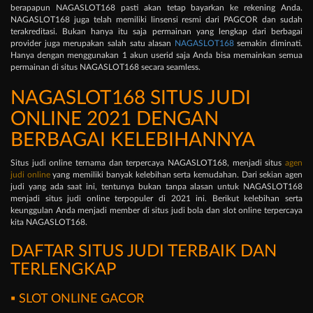
berapapun NAGASLOT168 pasti akan tetap bayarkan ke rekening Anda.
NAGASLOT168 juga telah memiliki linsensi resmi dari PAGCOR dan sudah
terakreditasi. Bukan hanya itu saja permainan yang lengkap dari berbagai
provider juga merupakan salah satu alasan
NAGASLOT168
semakin diminati.
Hanya dengan menggunakan 1 akun userid saja Anda bisa memainkan semua
permainan di situs NAGASLOT168 secara seamless.
NAGASLOT168 SITUS JUDI
ONLINE 2021 DENGAN
BERBAGAI KELEBIHANNYA
Situs judi online ternama dan terpercaya NAGASLOT168, menjadi situs
agen
judi online
yang memiliki banyak kelebihan serta kemudahan. Dari sekian agen
judi yang ada saat ini, tentunya bukan tanpa alasan untuk NAGASLOT168
menjadi situs judi online terpopuler di 2021 ini. Berikut kelebihan serta
keunggulan Anda menjadi member di situs judi bola dan slot online terpercaya
kita NAGASLOT168.
DAFTAR SITUS JUDI TERBAIK DAN
TERLENGKAP
▪ SLOT ONLINE GACOR