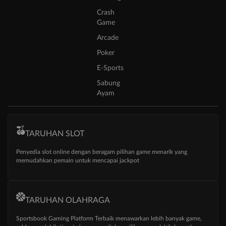
Crash
Game
Arcade
Poker
E-Sports
Sabung
Ayam
TARUHAN SLOT
Penyedia slot online dengan beragam pilihan game menarik yang
memudahkan pemain untuk mencapai jackpot
TARUHAN OLAHRAGA
Sportsbook Gaming Platform Terbaik menawarkan lebih banyak game,