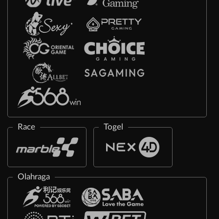
Race
Togel
Olahraga