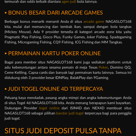
termurah dan odds terbaik diantara
agen judi
bola lainnya.
▪ BONUS BESAR DARI ARCADE GAMES
Berbagai bonus menarik menanti Anda di situs
arcade game
NAGASLOT168
kita, mulai dari memancing dan tembak ikan, sampai dengan bola tangkas
(Mickey Mouse). Ada 9 provider tersedia di kategori arcade zone kita yaitu
Pragmatic Play Fishing, Gioco Plus, Funky Games, Joker Fishing, Spadegaming
Fishing, Microgaming Fishing, CQ9 Fishing, ICG Fishing dan MM Tangkas.
▪ PERMAINAN KARTU POKER ONLINE
Bagai para member situs NAGASLOT168 kami juga sediakan platform untuk
adu keberuntungan antara sesama pemain di meja Texas
Poker
, Domino QQ,
Ceme Keliling, Capsa cards dan banyak lagi permainan kartu lainnya. Semua ini
didukung oleh 3 provider besar IDNPlay, BalakPlay dan 9Gaming.
▪ JUDI TOGEL ONLINE 4D TERPERCAYA
Peluang kaya mendadak, pasang angka mimpi dan angka keberuntungan Anda
di situs Togel 4d NAGASLOT168 kita. Anda menang berapapun kami bayarkan.
Dukungan Provider
togel online
dari ISIN4D dan NEX4D membuat situs
NAGASLOT168 sebagai pilihan
bandar judi togel
terpercaya bagi para penggila
judi togel.
SITUS JUDI DEPOSIT PULSA TANPA