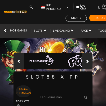
BHS
Live
Ve
Chat
Mo
INDONESIA
DAFTA
MASUK
IDR
12,666,741,
HOT GAMES
SLOTS
LIVE CASINO
RACE
TOG
SLOT88 X PP
SEMUA
PERMAINAN
TOP
SLOTS
20