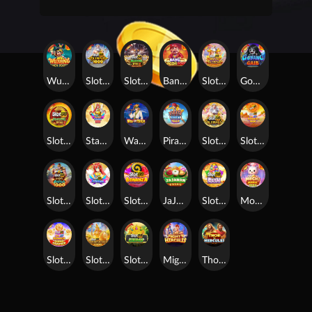
Wukong - Black Scatter
Slot88 Olympus 1000
Slot88 Mahjong Wins 3 Black Scatter
Bang Gacor 1000
Slot88 Gates of Olympus Super Scatter
Goyang Gaib
Slot88 Mahjong Wins 2
Starlight Princess 1000
Way of Ninja
Pirate Quest 1000
Slot88 Olympus
Slot88 Sweet Bonanza 1000
Slot88 Gates of Gatot Kaca 1000
Slot88 Princess
Slot88 Bonanza
JaJanan Pasar
Slot88 Rush
Mochi Mania 1000
Slot88 Sweet Bonanza Super Scatter
Slot88 Wisdom of Athena 1000
Slot88 Gems
Mighty Hercules
Thor vs Hercules