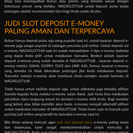
tetap bisa mendapatkan bonus atau promo yang tersedia sesuai dengan
ketentuan umum yang berlaku. NAGASLOT168 untuk deposit pulsa tanpa
potongan adalah recommended situs bagi Anda untuk dicoba.
JUDI SLOT DEPOSIT E-MONEY
PALING AMAN DAN TERPERCAYA
Bukan hanya deposit pulsa saja yang populer saat ini, untuk layanan deposit e-
money juga sangat populer di kalangan pencinta judi online. Untuk deposit via
e-money NAGASLOT168 saat ini sudah menyediakan 4 tipe e-money berbeda
yang dapat Anda pilih untuk melakukan transaksi. Berikut adalah layanan
deposit e-money yang sudah tersedia di NAGASLOT168 , layanan deposit e-
money melalui DANA, GOPAY, OVO dan LINK AJA. Semua layanan e-money
yang tersedia ini tidak dikenakan potongan jika Anda melakukan deposit.
Transaksi melalui e-money akan membuat Anda semakin mudah bermain di
NAGASLOT168 .
Tidak hanya untuk fasilitas deposit saja, untuk withdraw juga tersedia pilihan
transfer kepada Anda melalui e-money selain Bank. Jadi Anda bisa melakukan
penarikan dana langsung masuk ke dompet e-money milik Anda. Bagi member
yang belum atau tidak memiliki akun bank, e-money menjadi alternatif pilihan
untuk melakukan transaksi di NAGASLOT168
. Tidak heran saat ini banyak para
pecinta judi online yang beralih ke transaksi e-money saat ini.
Bila Anda sedang mencari agen
judi slot deposit dana
e-money paling aman
dan terpercaya, kami sangat merekomendasikan untuk mencoba di
NAGASLOT168. Anda juga dapat mereferensikan ke teman-teman yang sedang