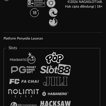
©2026 NAGASLOT168.
Hak cipta dilindungi | 18+
Platform Penyedia Layanan
Slots