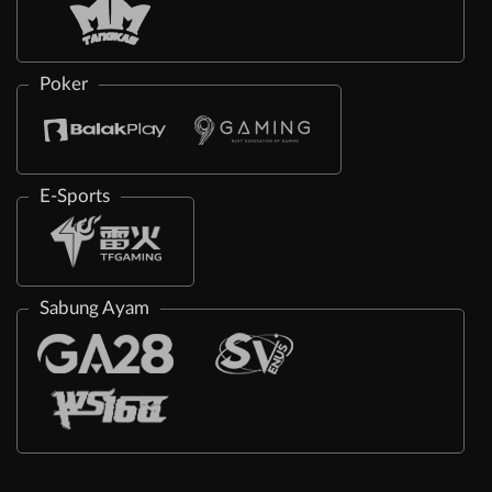
Poker
E-Sports
Sabung Ayam