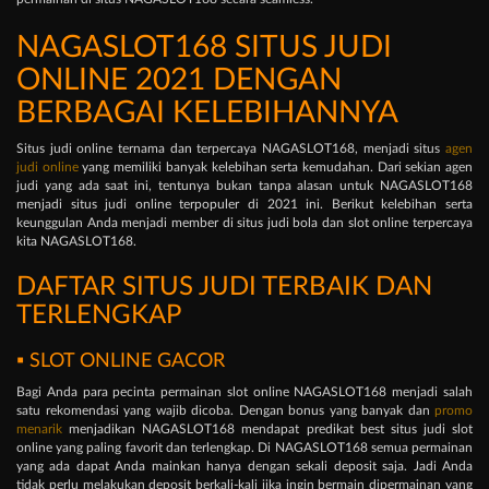
NAGASLOT168 SITUS JUDI
ONLINE 2021 DENGAN
BERBAGAI KELEBIHANNYA
Situs judi online ternama dan terpercaya NAGASLOT168, menjadi situs
agen
judi online
yang memiliki banyak kelebihan serta kemudahan. Dari sekian agen
judi yang ada saat ini, tentunya bukan tanpa alasan untuk NAGASLOT168
menjadi situs judi online terpopuler di 2021 ini. Berikut kelebihan serta
keunggulan Anda menjadi member di situs judi bola dan slot online terpercaya
kita NAGASLOT168.
DAFTAR SITUS JUDI TERBAIK DAN
TERLENGKAP
▪ SLOT ONLINE GACOR
Bagi Anda para pecinta permainan slot online NAGASLOT168 menjadi salah
satu rekomendasi yang wajib dicoba. Dengan bonus yang banyak dan
promo
menarik
menjadikan NAGASLOT168 mendapat predikat best situs judi slot
online yang paling favorit dan terlengkap. Di NAGASLOT168 semua permainan
yang ada dapat Anda mainkan hanya dengan sekali deposit saja. Jadi Anda
tidak perlu melakukan deposit berkali-kali jika ingin bermain dipermainan yang