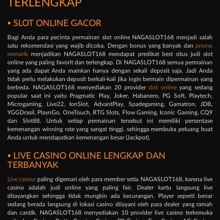
TERLENGKAP
▪ SLOT ONLINE GACOR
Bagi Anda para pecinta permainan slot online NAGASLOT168 menjadi salah
satu rekomendasi yang wajib dicoba. Dengan bonus yang banyak dan
promo
menarik
menjadikan NAGASLOT168 mendapat predikat best situs judi slot
online yang paling favorit dan terlengkap. Di NAGASLOT168 semua permainan
yang ada dapat Anda mainkan hanya dengan sekali deposit saja. Jadi Anda
tidak perlu melakukan deposit berkali-kali jika ingin bermain dipermainan yang
berbeda. NAGASLOT168 menyediakan 20 provider
slot online
yang sedang
popular saat ini yaitu Pragmatic Play, Joker, Habanero, PG Soft, Playtech,
Microgaming, Live22, IonSlot, AdvantPlay, Spadegaming, Gamatron, JDB,
YGGDrasil, PlaynGo, OneTouch, RTG Slots, Flow Gaming, Iconic Gaming, CQ9
dan Slot88. Untuk setiap permainan tersebut ini memiliki persentase
kemenangan winning rate yang sangat tinggi, sehingga membuka peluang buat
Anda untuk mendapatkan kemenangan besar (Jackpot).
▪ LIVE CASINO ONLINE LENGKAP DAN
TERBANYAK
Live casino
paling digemari oleh para member setia NAGASLOT168, karena live
casino adalah judi online yang paling fair. Dealer kartu langsung live
ditayangkan sehingga tidak mungkin ada kecurangan. Player seperti benar
sedang berada langsung di lokasi casino dilayani oleh para dealer yang ramah
dan cantik. NAGASLOT168 menyediakan 10 provider live casino terkemuka