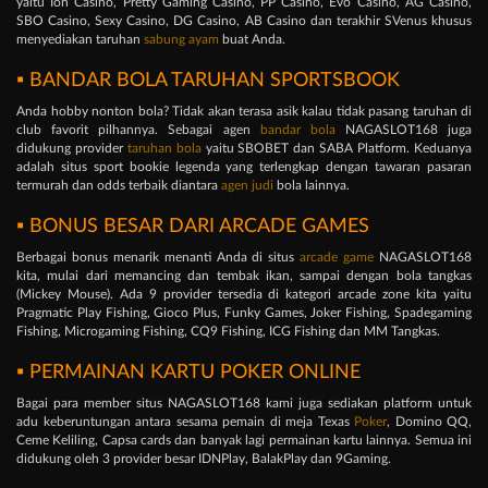
yaitu Ion Casino, Pretty Gaming Casino, PP Casino, Evo Casino, AG Casino,
SBO Casino, Sexy Casino, DG Casino, AB Casino dan terakhir SVenus khusus
menyediakan taruhan
sabung ayam
buat Anda.
▪ BANDAR BOLA TARUHAN SPORTSBOOK
Anda hobby nonton bola? Tidak akan terasa asik kalau tidak pasang taruhan di
club favorit pilhannya. Sebagai agen
bandar bola
NAGASLOT168 juga
didukung provider
taruhan bola
yaitu SBOBET dan SABA Platform. Keduanya
adalah situs sport bookie legenda yang terlengkap dengan tawaran pasaran
termurah dan odds terbaik diantara
agen judi
bola lainnya.
▪ BONUS BESAR DARI ARCADE GAMES
Berbagai bonus menarik menanti Anda di situs
arcade game
NAGASLOT168
kita, mulai dari memancing dan tembak ikan, sampai dengan bola tangkas
(Mickey Mouse). Ada 9 provider tersedia di kategori arcade zone kita yaitu
Pragmatic Play Fishing, Gioco Plus, Funky Games, Joker Fishing, Spadegaming
Fishing, Microgaming Fishing, CQ9 Fishing, ICG Fishing dan MM Tangkas.
▪ PERMAINAN KARTU POKER ONLINE
Bagai para member situs NAGASLOT168 kami juga sediakan platform untuk
adu keberuntungan antara sesama pemain di meja Texas
Poker
, Domino QQ,
Ceme Keliling, Capsa cards dan banyak lagi permainan kartu lainnya. Semua ini
didukung oleh 3 provider besar IDNPlay, BalakPlay dan 9Gaming.