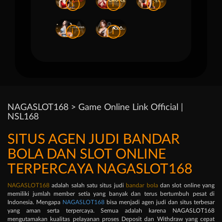
i
i
i
i
i
NAGASLOT168 > Game Online Link Official |
NSL168
SITUS AGEN JUDI BANDAR
BOLA DAN SLOT ONLINE
TERPERCAYA NAGASLOT168
NAGASLOT168
adalah salah satu situs judi
bandar bola
dan slot online yang
memiliki jumlah member setia yang banyak dan terus bertumbuh pesat di
Indonesia. Mengapa
NAGASLOT168
bisa menjadi agen judi dan situs terbesar
yang aman serta terpercaya. Semua adalah karena NAGASLOT168
mengutamakan kualitas pelayanan proses Deposit dan Withdraw yang cepat