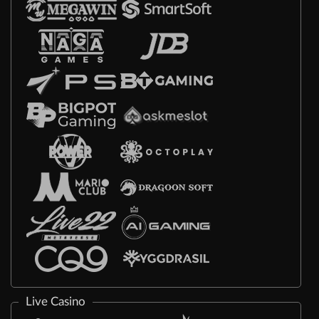
Live Casino