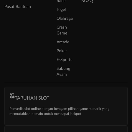
Race
BOSQ
Pusat Bantuan
Togel
Olahraga
Crash
Game
Arcade
Poker
E-Sports
Sabung
Ayam
TARUHAN SLOT
Penyedia slot online dengan beragam pilihan game menarik yang
memudahkan pemain untuk mencapai jackpot