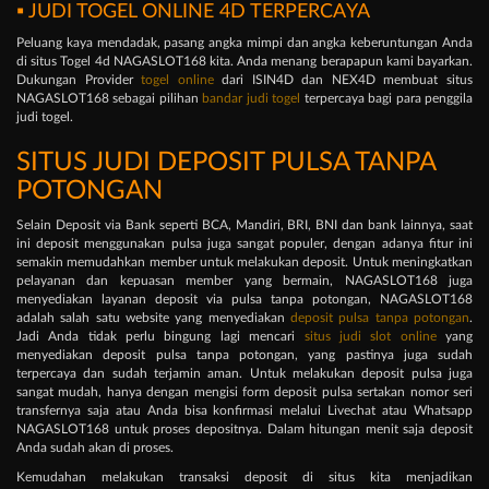
▪ JUDI TOGEL ONLINE 4D TERPERCAYA
Peluang kaya mendadak, pasang angka mimpi dan angka keberuntungan Anda
di situs Togel 4d NAGASLOT168 kita. Anda menang berapapun kami bayarkan.
Dukungan Provider
togel online
dari ISIN4D dan NEX4D membuat situs
NAGASLOT168 sebagai pilihan
bandar judi togel
terpercaya bagi para penggila
judi togel.
SITUS JUDI DEPOSIT PULSA TANPA
POTONGAN
Selain Deposit via Bank seperti BCA, Mandiri, BRI, BNI dan bank lainnya, saat
ini deposit menggunakan pulsa juga sangat populer, dengan adanya fitur ini
semakin memudahkan member untuk melakukan deposit. Untuk meningkatkan
pelayanan dan kepuasan member yang bermain, NAGASLOT168 juga
menyediakan layanan deposit via pulsa tanpa potongan, NAGASLOT168
adalah salah satu website yang menyediakan
deposit pulsa tanpa potongan
.
Jadi Anda tidak perlu bingung lagi mencari
situs judi slot online
yang
menyediakan deposit pulsa tanpa potongan, yang pastinya juga sudah
terpercaya dan sudah terjamin aman. Untuk melakukan deposit pulsa juga
sangat mudah, hanya dengan mengisi form deposit pulsa sertakan nomor seri
transfernya saja atau Anda bisa konfirmasi melalui Livechat atau Whatsapp
NAGASLOT168 untuk proses depositnya. Dalam hitungan menit saja deposit
Anda sudah akan di proses.
Kemudahan melakukan transaksi deposit di situs kita menjadikan