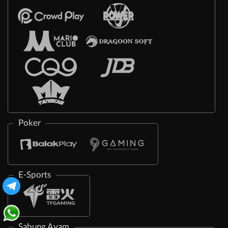
Poker
E-Sports
Sabung Ayam