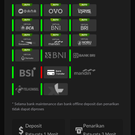
* Selama bank maintenance dan bank offline deposit dan penarikan
tidak dapat diproses
Deposit
Penarikan
Rata-rata 1 Menit
Rata-rata 3 Menit