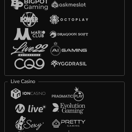
Live Casino