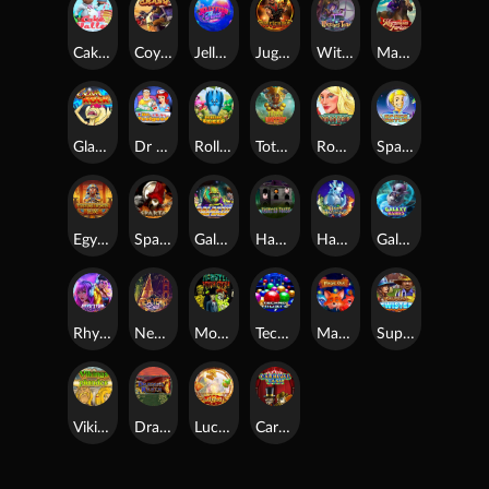
Cake Valley
Coyote Crash
JellyFish Flow Ultra
Jugglenaut
Witches Tome
Marvelous Furlongs
Glam Rock
Dr Feelgood
Rolling Roger
Totem Warrior
Rodeo Drive
Space Fortune
Egyptian Dreams Deluxe
Sparta
Galactic Cash
Haunted House
Happy Hatchlings
Galaxy Babies
Rhythm Nights
New Years Bash
Monster Mash Cash
Techno Tumble
Magic Oak
Super Twister
Vikings Plunder
Dragons Realm
Lucky Lucky
Carnival Cash