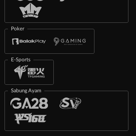
Poker
E-Sports
Sabung Ayam