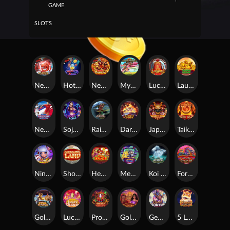
GAME
SLOTS
Nexus Koi Gate
Hot Hot Nexus
Nexus Wealth Inn
Mystic Fortune Nexus
Lucky Lucky Nexus
Laughing Buddha Nexus
Nexus Knockout Football Rush
Soju Bomb
Raiden Shogun
Daruma Impact
Japanese Mask
Taiko Beats
Nine Tails
Shoguns Land
Hey Sushi
Meow Janken
Koi Koi Treasure
Fortune Dragon Joy
Gold Koi Fortune
Lucky Durian
Prosperity Horse
Golden Taj Mahal
Genie's Showtime
5 Lucky Lions