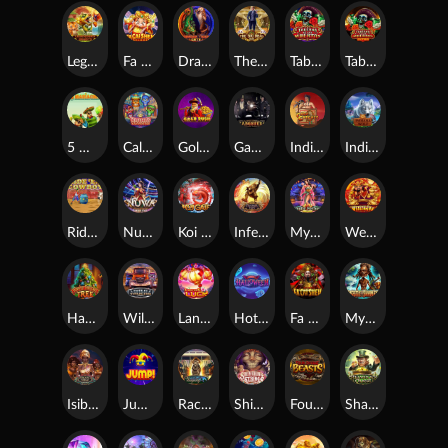
Legendary Beasts
Fa Cai Shen Deluxe
Dragon Tiger Gate
The Big Deal Deluxe
Taberna De Los Muertos
Taberna De Los Muertos Ultra
5 Mariachis
Calaveras Explosivas
Gold Rush
Gangsters
Indian Cash Catcher
Indiana Wolf
Ride Em Cowboy
Nuwa Deluxe
Koi Gate
Infernal Fury
Mystic Fortune Deluxe
Wealth Inn
Happiest Christmas Tree
Wild Trucks
Lantern Luck
Hot Hot Halloween
Fa Cai Shen
Mystic Shaman
Isibaya Queens
Jump!
Racing Royalty
Shivering Strings
Four Divine Beasts
Shamrock Quest