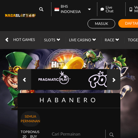
BHS
Live
Ve
Chat
M
INDONESIA
DAFTA
MASUK
IDR
12,669,607,
HOT GAMES
SLOTS
LIVE CASINO
RACE
TOG
HABANERO
SEMUA
PERMAINAN
TOP
BONUS
20
BUY