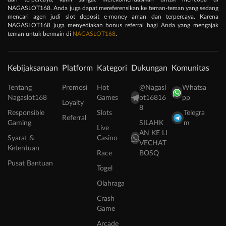
NAGASLOT168. Anda juga dapat mereferensikan ke teman-teman yang sedang
mencari agen judi slot deposit e-money aman dan terpercaya. Karena
NAGASLOT168 juga menyediakan bonus referral bagi Anda yang mengajak
teman untuk bermain di
NAGASLOT168
.
Kebijaksanaan
Platform
Kategori
Dukungan
Komunitas
Tentang
Promosi
Hot
@Nagasl
Whatsa
Nagaslot168
Games
ot16816
pp
Loyalty
8
Responsible
Slots
Telegra
Referral
Gaming
SILAHK
m
Live
AN KE LI
Syarat &
Casino
VECHAT
Ketentuan
Race
BOSQ
Pusat Bantuan
Togel
Olahraga
Crash
Game
Arcade