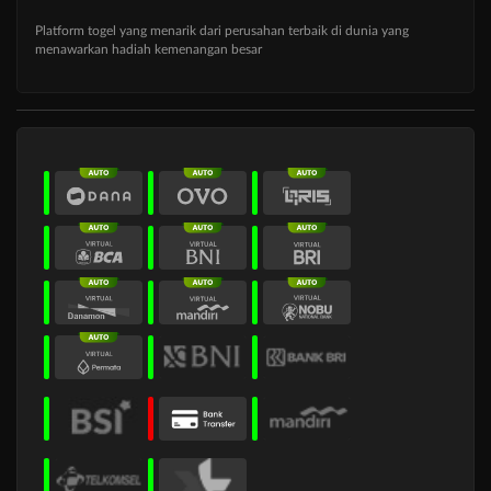
Platform togel yang menarik dari perusahan terbaik di dunia yang
menawarkan hadiah kemenangan besar