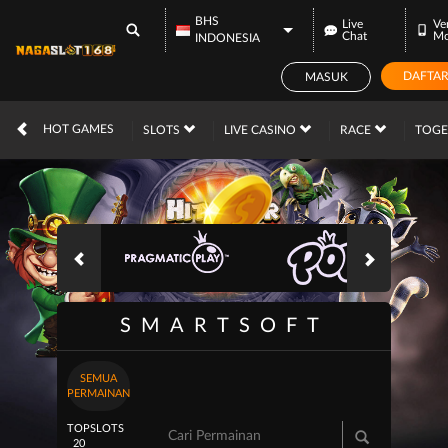
BHS
Live
Ver
Chat
Mo
INDONESIA
DAFTAR
MASUK
IDR
12,689,136,
HOT GAMES
SLOTS
LIVE CASINO
RACE
TOG
SMARTSOFT
SEMUA
PERMAINAN
TOP
SLOTS
20