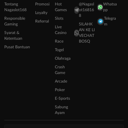
Tentang
Promosi
Hot
@Nagasl
Whatsa
Nagaslot168
Games
ot16816
pp
Loyalty
8
Responsible
Slots
Telegra
Referral
Gaming
SILAHK
m
Live
AN KE LI
Syarat &
Casino
VECHAT
Ketentuan
Race
BOSQ
Pusat Bantuan
Togel
Olahraga
Crash
Game
Arcade
Poker
E-Sports
Sabung
Ayam