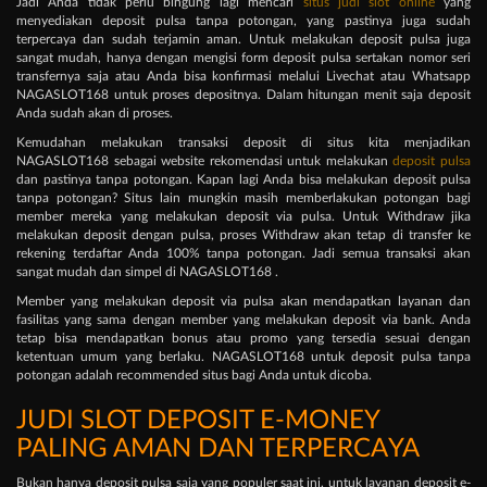
Jadi Anda tidak perlu bingung lagi mencari
situs judi slot online
yang
menyediakan deposit pulsa tanpa potongan, yang pastinya juga sudah
terpercaya dan sudah terjamin aman. Untuk melakukan deposit pulsa juga
sangat mudah, hanya dengan mengisi form deposit pulsa sertakan nomor seri
transfernya saja atau Anda bisa konfirmasi melalui Livechat atau Whatsapp
NAGASLOT168 untuk proses depositnya. Dalam hitungan menit saja deposit
Anda sudah akan di proses.
Kemudahan melakukan transaksi deposit di situs kita menjadikan
NAGASLOT168 sebagai website rekomendasi untuk melakukan
deposit pulsa
dan pastinya tanpa potongan. Kapan lagi Anda bisa melakukan deposit pulsa
tanpa potongan? Situs lain mungkin masih memberlakukan potongan bagi
member mereka yang melakukan deposit via pulsa. Untuk Withdraw jika
melakukan deposit dengan pulsa, proses Withdraw akan tetap di transfer ke
rekening terdaftar Anda 100% tanpa potongan. Jadi semua transaksi akan
sangat mudah dan simpel di NAGASLOT168 .
Member yang melakukan deposit via pulsa akan mendapatkan layanan dan
fasilitas yang sama dengan member yang melakukan deposit via bank. Anda
tetap bisa mendapatkan bonus atau promo yang tersedia sesuai dengan
ketentuan umum yang berlaku. NAGASLOT168 untuk deposit pulsa tanpa
potongan adalah recommended situs bagi Anda untuk dicoba.
JUDI SLOT DEPOSIT E-MONEY
PALING AMAN DAN TERPERCAYA
Bukan hanya deposit pulsa saja yang populer saat ini, untuk layanan deposit e-