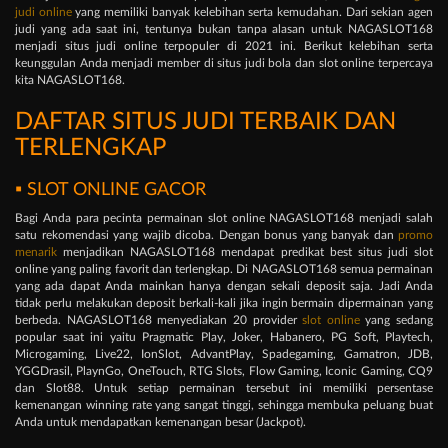
judi online
yang memiliki banyak kelebihan serta kemudahan. Dari sekian agen
judi yang ada saat ini, tentunya bukan tanpa alasan untuk NAGASLOT168
menjadi situs judi online terpopuler di 2021 ini. Berikut kelebihan serta
keunggulan Anda menjadi member di situs judi bola dan slot online terpercaya
kita NAGASLOT168.
DAFTAR SITUS JUDI TERBAIK DAN
TERLENGKAP
▪ SLOT ONLINE GACOR
Bagi Anda para pecinta permainan slot online NAGASLOT168 menjadi salah
satu rekomendasi yang wajib dicoba. Dengan bonus yang banyak dan
promo
menarik
menjadikan NAGASLOT168 mendapat predikat best situs judi slot
online yang paling favorit dan terlengkap. Di NAGASLOT168 semua permainan
yang ada dapat Anda mainkan hanya dengan sekali deposit saja. Jadi Anda
tidak perlu melakukan deposit berkali-kali jika ingin bermain dipermainan yang
berbeda. NAGASLOT168 menyediakan 20 provider
slot online
yang sedang
popular saat ini yaitu Pragmatic Play, Joker, Habanero, PG Soft, Playtech,
Microgaming, Live22, IonSlot, AdvantPlay, Spadegaming, Gamatron, JDB,
YGGDrasil, PlaynGo, OneTouch, RTG Slots, Flow Gaming, Iconic Gaming, CQ9
dan Slot88. Untuk setiap permainan tersebut ini memiliki persentase
kemenangan winning rate yang sangat tinggi, sehingga membuka peluang buat
Anda untuk mendapatkan kemenangan besar (Jackpot).