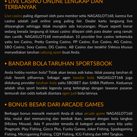
▪ LIVE CASINO ONLINE LENGKAP DAN
TERBANYAK
Live casino
paling digemari oleh para member setia NAGASLOT168, karena live
casino adalah judi online yang paling fair. Dealer kartu langsung live
ditayangkan sehingga tidak mungkin ada kecurangan. Player seperti benar
sedang berada langsung di lokasi casino dilayani oleh para dealer yang ramah
dan cantik. NAGASLOT168 menyediakan 10 provider live casino terkemuka
yaitu Ion Casino, Pretty Gaming Casino, PP Casino, Evo Casino, AG Casino,
SBO Casino, Sexy Casino, DG Casino, AB Casino dan terakhir SVenus khusus
menyediakan taruhan
sabung ayam
buat Anda.
▪ BANDAR BOLA TARUHAN SPORTSBOOK
Anda hobby nonton bola? Tidak akan terasa asik kalau tidak pasang taruhan di
club favorit pilhannya. Sebagai agen
bandar bola
NAGASLOT168 juga
didukung provider
taruhan bola
yaitu SBOBET dan SABA Platform. Keduanya
adalah situs sport bookie legenda yang terlengkap dengan tawaran pasaran
termurah dan odds terbaik diantara
agen judi
bola lainnya.
▪ BONUS BESAR DARI ARCADE GAMES
Berbagai bonus menarik menanti Anda di situs
arcade game
NAGASLOT168
kita, mulai dari memancing dan tembak ikan, sampai dengan bola tangkas
(Mickey Mouse). Ada 9 provider tersedia di kategori arcade zone kita yaitu
Pragmatic Play Fishing, Gioco Plus, Funky Games, Joker Fishing, Spadegaming
Fishing, Microgaming Fishing, CQ9 Fishing, ICG Fishing dan MM Tangkas.