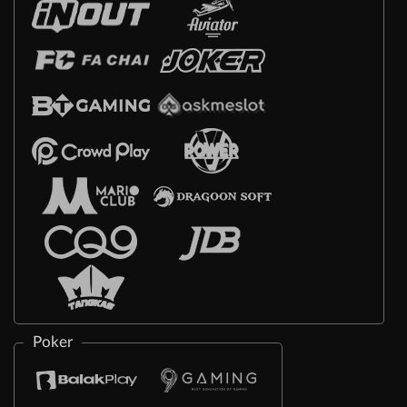
Poker