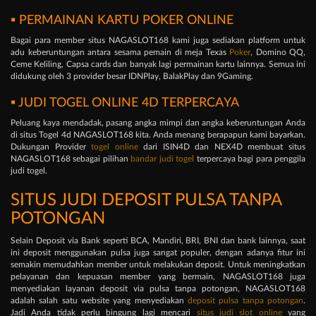
▪ PERMAINAN KARTU POKER ONLINE
Bagai para member situs NAGASLOT168 kami juga sediakan platform untuk
adu keberuntungan antara sesama pemain di meja Texas
Poker
, Domino QQ,
Ceme Keliling, Capsa cards dan banyak lagi permainan kartu lainnya. Semua ini
didukung oleh 3 provider besar IDNPlay, BalakPlay dan 9Gaming.
▪ JUDI TOGEL ONLINE 4D TERPERCAYA
Peluang kaya mendadak, pasang angka mimpi dan angka keberuntungan Anda
di situs Togel 4d NAGASLOT168 kita. Anda menang berapapun kami bayarkan.
Dukungan Provider
togel online
dari ISIN4D dan NEX4D membuat situs
NAGASLOT168 sebagai pilihan
bandar judi togel
terpercaya bagi para penggila
judi togel.
SITUS JUDI DEPOSIT PULSA TANPA
POTONGAN
Selain Deposit via Bank seperti BCA, Mandiri, BRI, BNI dan bank lainnya, saat
ini deposit menggunakan pulsa juga sangat populer, dengan adanya fitur ini
semakin memudahkan member untuk melakukan deposit. Untuk meningkatkan
pelayanan dan kepuasan member yang bermain, NAGASLOT168 juga
menyediakan layanan deposit via pulsa tanpa potongan, NAGASLOT168
adalah salah satu website yang menyediakan
deposit pulsa tanpa potongan
.
Jadi Anda tidak perlu bingung lagi mencari
situs judi slot online
yang