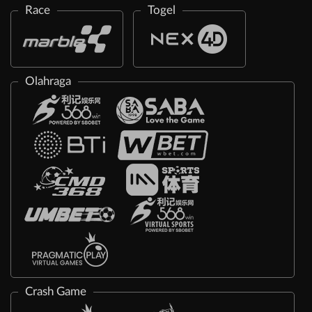
Race
Togel
Olahraga
Crash Game