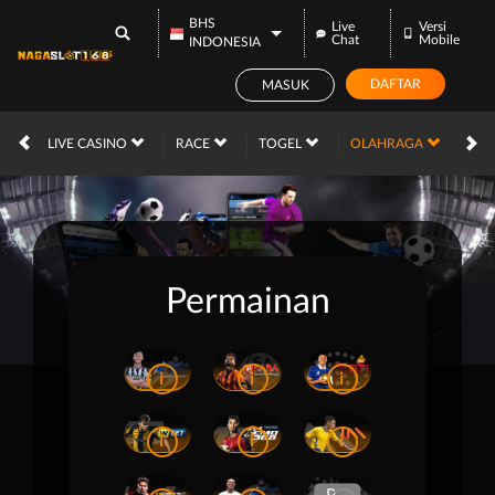
BHS
Live
Versi
Chat
Mobile
INDONESIA
DAFTAR
MASUK
S
LIVE CASINO
RACE
TOGEL
OLAHRAGA
CR
Permainan
i
i
i
i
i
i