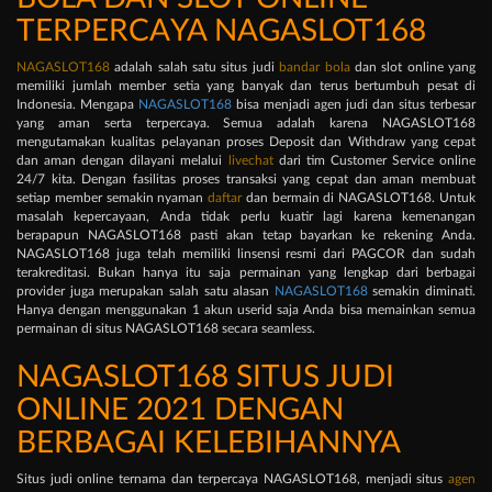
TERPERCAYA NAGASLOT168
NAGASLOT168
adalah salah satu situs judi
bandar bola
dan slot online yang
memiliki jumlah member setia yang banyak dan terus bertumbuh pesat di
Indonesia. Mengapa
NAGASLOT168
bisa menjadi agen judi dan situs terbesar
yang aman serta terpercaya. Semua adalah karena NAGASLOT168
mengutamakan kualitas pelayanan proses Deposit dan Withdraw yang cepat
dan aman dengan dilayani melalui
livechat
dari tim Customer Service online
24/7 kita. Dengan fasilitas proses transaksi yang cepat dan aman membuat
setiap member semakin nyaman
daftar
dan bermain di NAGASLOT168. Untuk
masalah kepercayaan, Anda tidak perlu kuatir lagi karena kemenangan
berapapun NAGASLOT168 pasti akan tetap bayarkan ke rekening Anda.
NAGASLOT168 juga telah memiliki linsensi resmi dari PAGCOR dan sudah
terakreditasi. Bukan hanya itu saja permainan yang lengkap dari berbagai
provider juga merupakan salah satu alasan
NAGASLOT168
semakin diminati.
Hanya dengan menggunakan 1 akun userid saja Anda bisa memainkan semua
permainan di situs NAGASLOT168 secara seamless.
NAGASLOT168 SITUS JUDI
ONLINE 2021 DENGAN
BERBAGAI KELEBIHANNYA
Situs judi online ternama dan terpercaya NAGASLOT168, menjadi situs
agen