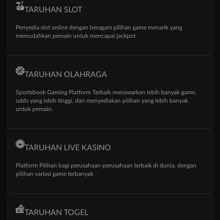
TARUHAN SLOT
Penyedia slot online dengan beragam pilihan game menarik yang
memudahkan pemain untuk mencapai jackpot
TARUHAN OLAHRAGA
Sportsbook Gaming Platform Terbaik menawarkan lebih banyak game,
odds yang lebih tinggi, dan menyediakan pilihan yang lebih banyak
untuk pemain.
TARUHAN LIVE KASINO
Platform Pilihan bagi perusahaan-perusahaan terbaik di dunia, dengan
pilihan variasi game terbanyak
TARUHAN TOGEL