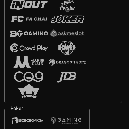
Poker